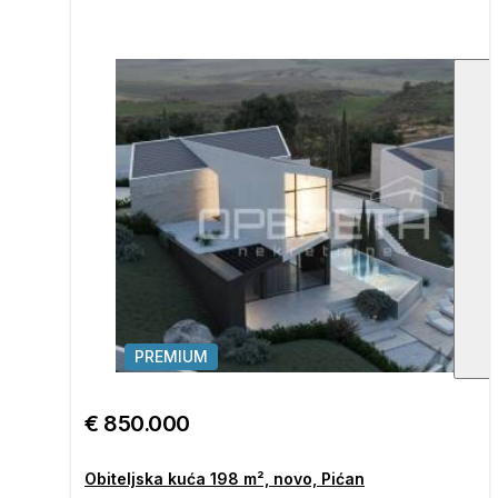
PREMIUM
1
/
€ 850.000
Obiteljska kuća 198 m², novo, Pićan