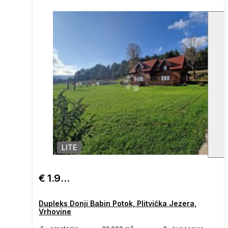
LITE
1
/
€ 1.900.000
Dupleks Donji Babin Potok, Plitvička Jezera,
Vrhovine