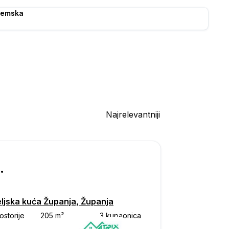
jemska
Najrelevantniji
000
eljska kuća Županja, Županja