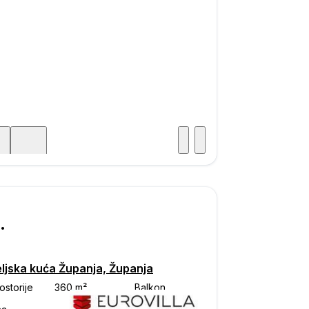
Posjet
ka
000
eljska kuća Županja, Županja