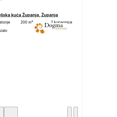
eljska kuća Županja, Županja