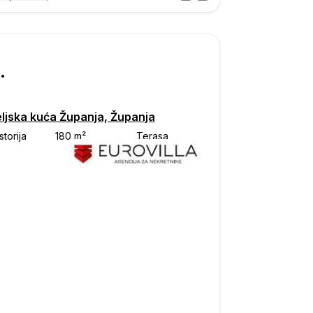
Posjet
ka
000
eljska kuća Županja, Županja