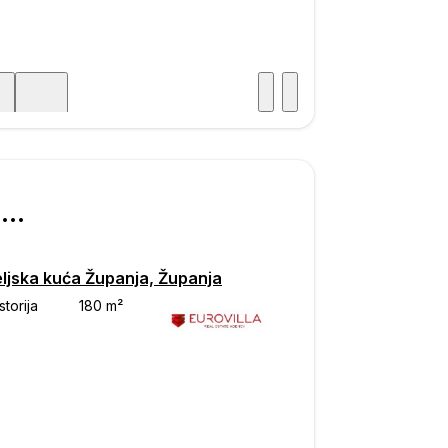
Posjet
ka
€ 245.000
eljska kuća Županja, Županja