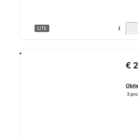
LITE
1
/
15
poru
Obit