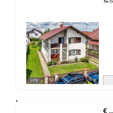
LITE
1
/
41
poru
€ 200.