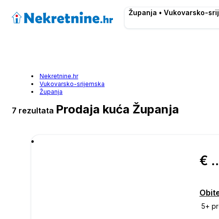
Županja • Vukovarsko-sri
Nekretnine.hr
Vukovarsko-srijemska
Županja
Prodaja kuća Županja
7 rezultata
€ 190.
Obit