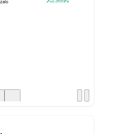
Posjet
ka
000