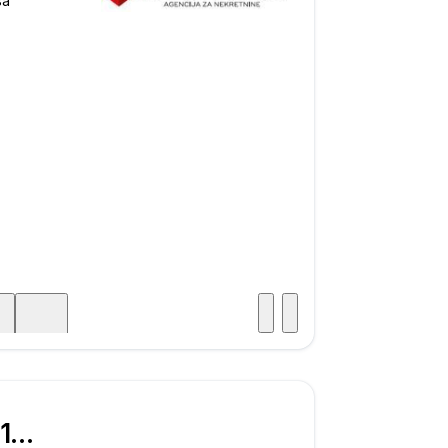
Posjet
ka
€ 310.000