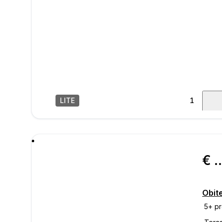
LITE
1
/
15
poru
€ 310.
Obit