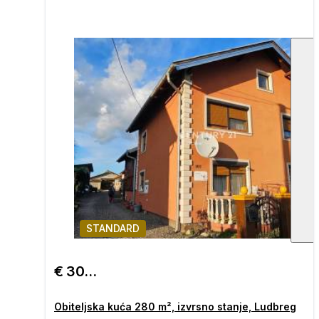
STANDARD
1
/
€ 305.000
Obiteljska kuća 280 m², izvrsno stanje, Ludbreg